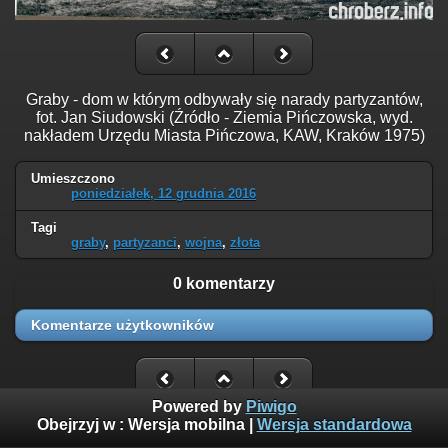
Graby - dom w którym odbywały się narady partyzantów,
fot. Jan Siudowski (Źródło - Ziemia Pińczowska, wyd.
nakładem Urzędu Miasta Pińczowa, KAW, Kraków 1975)
Umieszczono
poniedziałek, 12 grudnia 2016
Tagi
graby
,
partyzanci
,
wojna
,
złota
0 komentarzy
Komentarze użytkowników
Powered by
Piwigo
Obejrzyj w :
Wersja mobilna
|
Wersja standardowa