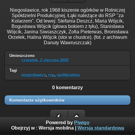
Niegosławice, rok 1968 kiszenie ogórków w Rolniczej
Spółdzielni Produkcyjnej. Łąki należące do RSP "za
Kolarzem". Od lewej: Stefania Deszcz, Maria Wójcik,
Bogusława Wójcik (głowa bokiem z tyłu), Stanisława
Wójcik, Janina Siwiaszczyk, Zofia Pieterwas, Bronisława
Orzełek, Halina Wójcik (stoi w chustce). (fot. z archiwum
Danuty Wawruszczak)
Umieszczono
czwartek, 2 stycznia 2020
Tagi
niegosławice
,
rsp
,
spółdzielnia
0 komentarzy
Komentarze użytkowników
Powered by
Piwigo
Obejrzyj w :
Wersja mobilna
|
Wersja standardowa