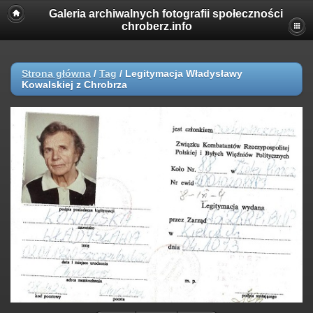
Galeria archiwalnych fotografii społeczności
chroberz.info
Strona główna
/
Tag
/
Legitymacja Władysławy
Kowalskiej z Chrobrza