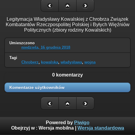
Legitymacja Władysławy Kowalskiej z Chrobrza Związek
Kombatantów Rzeczpospolitej Polskiej i Byłych Więźniów
Politycznych (zbiory rodziny Kowalskich)
Umieszczono
niedziela, 16 grudnia 2018
Tagi
Chroberz
,
kowalska
,
władysława
,
wojna
0 komentarzy
Komentarze użytkowników
Powered by
Piwigo
Obejrzyj w :
Wersja mobilna
|
Wersja standardowa