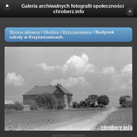
Galeria archiwalnych fotografii społeczności
chroberz.info
Strona główna
/
Okolice
/
Krzyżanowice
/
Budynek
szkoły w Krzyżanowicach.